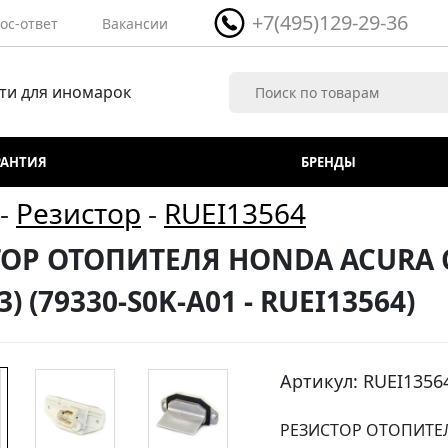
+7(495)129-29-36
ос-ответ
Вакансии
ти для иномарок
РАНТИЯ
БРЕНДЫ
-
Резистор
-
RUEI13564
ОР ОТОПИТЕЛЯ HONDA ACURA CL
03) (79330-S0K-A01 - RUEI13564)
Артикул: RUEI1356
РЕЗИСТОР ОТОПИТЕЛЯ