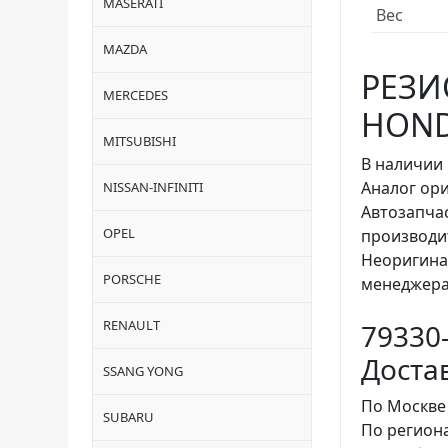
MASERATI
Вес
MAZDA
РЕЗИ
MERCEDES
HONDA
MITSUBISHI
В наличии 
Аналог ори
NISSAN-INFINITI
Автозапча
OPEL
производи
Неоригина
PORSCHE
менеджера
RENAULT
79330
Доста
SSANG YONG
По Москве
SUBARU
По регион