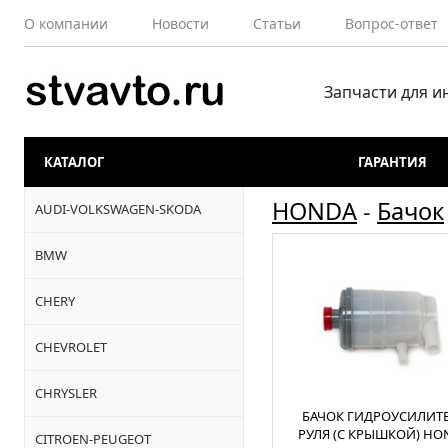
О компании
Новости
Статьи
Вопрос-ответ
Запчасти для 
КАТАЛОГ
ГАРАНТИЯ
HONDA
-
Бачок
AUDI-VOLKSWAGEN-SKODA
BMW
CHERY
CHEVROLET
CHRYSLER
БАЧОК ГИДРОУСИЛИТ
РУЛЯ (С КРЫШКОЙ) HO
CITROEN-PEUGEOT