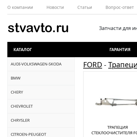
О компании
Новости
Статьи
Вопрос-ответ
Запчасти для 
КАТАЛОГ
ГАРАНТИЯ
FORD
-
Трапеци
AUDI-VOLKSWAGEN-SKODA
BMW
CHERY
CHEVROLET
CHRYSLER
ТРАПЕЦИЯ
СТЕКЛООЧИСТИТЕЛЯ F
CITROEN-PEUGEOT