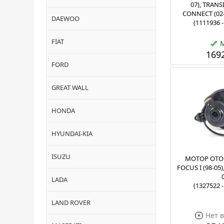
07), TRAN
CONNECT (02-
DAEWOO
(1111936 
FIAT
1692
FORD
GREAT WALL
HONDA
HYUNDAI-KIA
ISUZU
МОТОР ОТО
FOCUS I (98-05)
LADA
(1327522 
LAND ROVER
Нет 