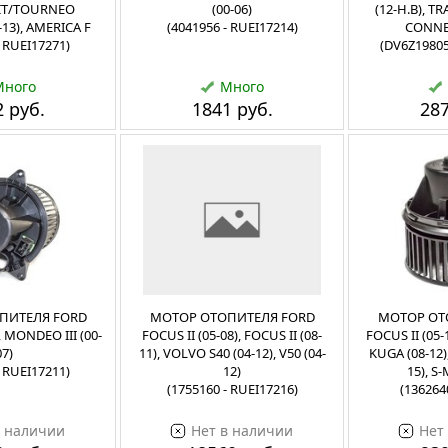
SIT/TOURNEO
(00-06)
(12-Н.В), 
13), AMERICA F
(4041956 - RUEI17214)
CONNEC
- RUEI17271)
(DV6Z19805
Много
Много
 руб.
1841 руб.
287
ПИТЕЛЯ FORD
МОТОР ОТОПИТЕЛЯ FORD
МОТОР ОТ
, MONDEO III (00-
FOCUS II (05-08), FOCUS II (08-
FOCUS II (05-
07)
11), VOLVO S40 (04-12), V50 (04-
KUGA (08-12)
- RUEI17211)
12)
15), S
(1755160 - RUEI17216)
(136264
в наличии
Нет в наличии
Нет