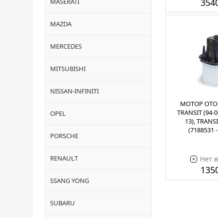
3540
MASERATI
MAZDA
MERCEDES
MITSUBISHI
NISSAN-INFINITI
МОТОР ОТО
TRANSIT (94-0
OPEL
13), TRANSI
(7188531 
PORSCHE
RENAULT
Нет 
1350
SSANG YONG
SUBARU