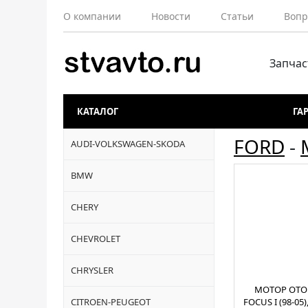
О компании
Новости
Статьи
Вопр
Запчас
КАТАЛОГ
ГА
FORD
-
AUDI-VOLKSWAGEN-SKODA
BMW
CHERY
CHEVROLET
CHRYSLER
МОТОР ОТО
CITROEN-PEUGEOT
FOCUS I (98-05)