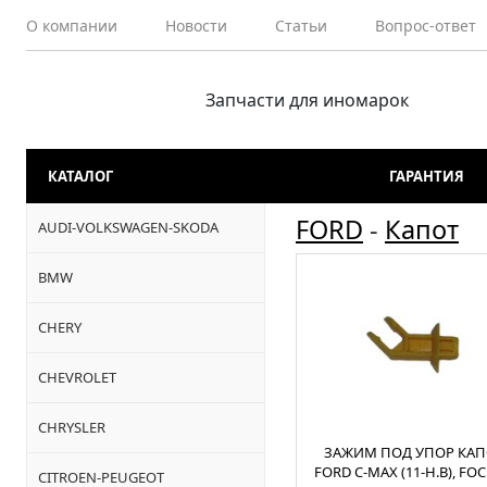
О компании
Новости
Статьи
Вопрос-ответ
Запчасти для иномарок
КАТАЛОГ
ГАРАНТИЯ
FORD
-
Капот
AUDI-VOLKSWAGEN-SKODA
BMW
CHERY
CHEVROLET
CHRYSLER
ЗАЖИМ ПОД УПОР КАП
FORD C-MAX (11-Н.В), FOCU
CITROEN-PEUGEOT