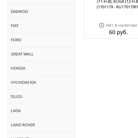
(11-Н.В), KUGA (12-Н.В
(1701179 - RU170179F
DAEWOO
Нет в наличии
FIAT
60 руб.
FORD
GREAT WALL
HONDA
HYUNDAI-KIA
ISUZU
LADA
LAND ROVER