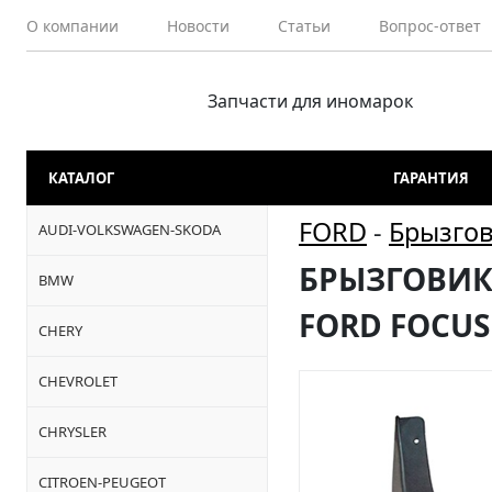
О компании
Новости
Статьи
Вопрос-ответ
Запчасти для иномарок
КАТАЛОГ
ГАРАНТИЯ
FORD
-
Брызго
AUDI-VOLKSWAGEN-SKODA
БРЫЗГОВИКИ
BMW
FORD FOCUS I
CHERY
CHEVROLET
CHRYSLER
CITROEN-PEUGEOT