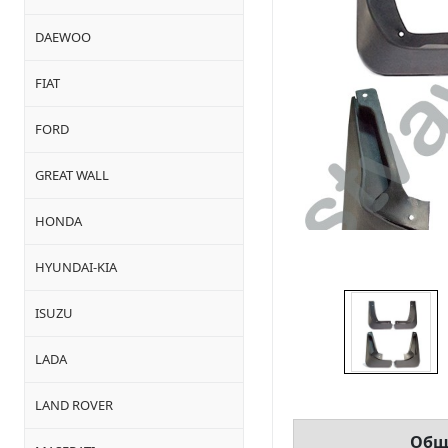
DAEWOO
FIAT
FORD
GREAT WALL
HONDA
HYUNDAI-KIA
ISUZU
LADA
LAND ROVER
Общ