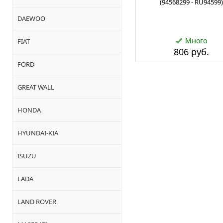
(94568299 - RU94599)
DAEWOO
Много
FIAT
806 руб.
FORD
GREAT WALL
HONDA
HYUNDAI-KIA
ISUZU
LADA
LAND ROVER