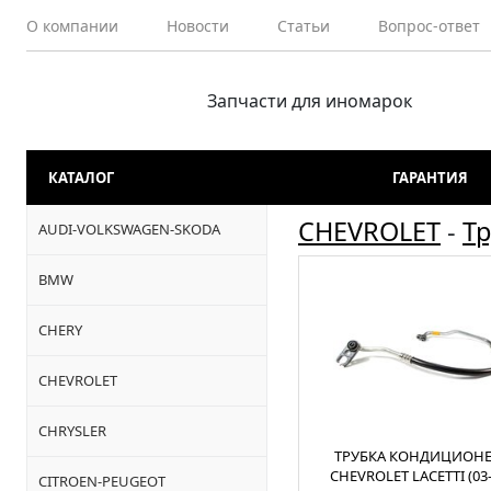
О компании
Новости
Статьи
Вопрос-ответ
Запчасти для иномарок
КАТАЛОГ
ГАРАНТИЯ
CHEVROLET
-
Т
AUDI-VOLKSWAGEN-SKODA
BMW
CHERY
CHEVROLET
CHRYSLER
ТРУБКА КОНДИЦИОНЕ
CHEVROLET LACETTI (03-
CITROEN-PEUGEOT