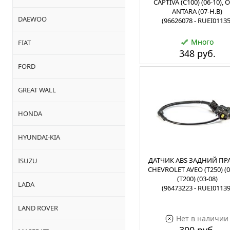
CAPTIVA (C100) (06-10), 
ANTARA (07-Н.В)
DAEWOO
(96626078 - RUEI01135
Много
FIAT
348 руб.
FORD
GREAT WALL
HONDA
HYUNDAI-KIA
ДАТЧИК ABS ЗАДНИЙ ПР
ISUZU
CHEVROLET AVEO (T250) (05
(T200) (03-08)
LADA
(96473223 - RUEI01139
LAND ROVER
Нет в наличии