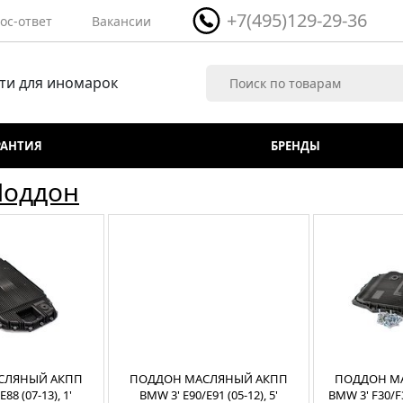
+7(495)129-29-36
ос-ответ
Вакансии
ти для иномарок
РАНТИЯ
БРЕНДЫ
Поддон
СЛЯНЫЙ АКПП
ПОДДОН МАСЛЯНЫЙ АКПП
ПОДДОН М
88 (07-13), 1'
BMW 3' E90/E91 (05-12), 5'
BMW 3' F30/F3