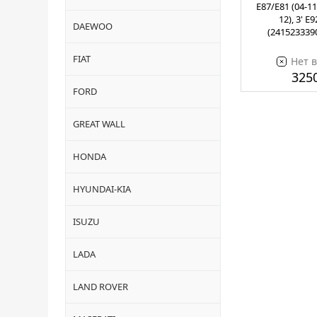
E87/E81 (04-11)
12), 3' E
DAEWOO
(241523339
FIAT
Нет 
3250
FORD
GREAT WALL
HONDA
HYUNDAI-KIA
ISUZU
LADA
LAND ROVER