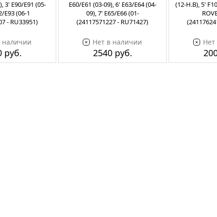
, 3' E90/E91 (05-
E60/E61 (03-09), 6' E63/E64 (04-
(12-Н.В), 5' F
92/E93 (06-1
09), 7' E65/E66 (01-
ROV
07 - RU33951)
(24117571227 - RU71427)
(24117624
в наличии
Нет в наличии
Нет
 руб.
2540 руб.
200