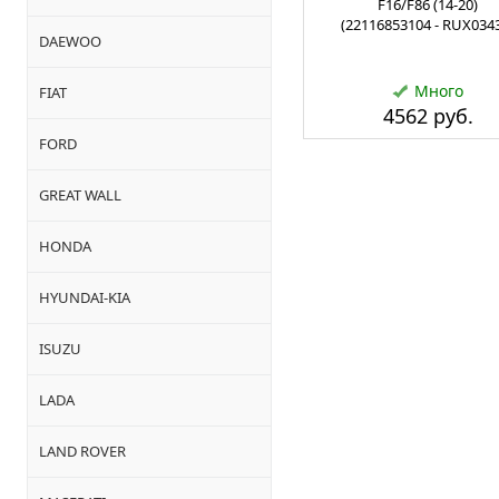
F16/F86 (14-20)
(22116853104 - RUX034
DAEWOO
Много
FIAT
4562 руб.
FORD
GREAT WALL
HONDA
HYUNDAI-KIA
ISUZU
LADA
LAND ROVER