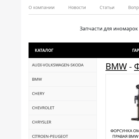
О компании
Новости
Статьи
Вопр
Запчасти для иномарок
КАТАЛОГ
ГА
BMW
-
AUDI-VOLKSWAGEN-SKODA
BMW
CHERY
CHEVROLET
CHRYSLER
ФОРСУНКА ОМ
CITROEN-PEUGEOT
ПРАВАЯ BMW 5'