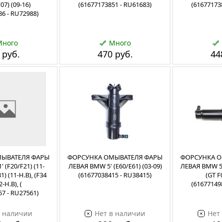
F07) (09-16)
(61677173851 - RU61683)
(61677173
86 - RU72988)
Много
Много
 руб.
470 руб.
44
ЫВАТЕЛЯ ФАРЫ
ФОРСУНКА ОМЫВАТЕЛЯ ФАРЫ
ФОРСУНКА О
 (F20/F21) (11-
ЛЕВАЯ BMW 5' (E60/E61) (03-09)
ЛЕВАЯ BMW 5' 
31) (11-Н.В), (F34
(61677038415 - RU38415)
(GT F
2-Н.В), (
(61677149
57 - RU27561)
в наличии
Нет в наличии
Нет