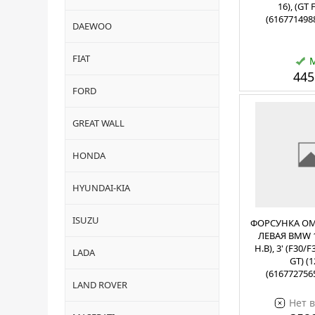
16), (GT 
(616771498
DAEWOO
FIAT
445
FORD
GREAT WALL
HONDA
HYUNDAI-KIA
ISUZU
ФОРСУНКА ОМ
ЛЕВАЯ BMW 1'
Н.В), 3' (F30/F
LADA
GT) (1
(616772756
LAND ROVER
Нет 