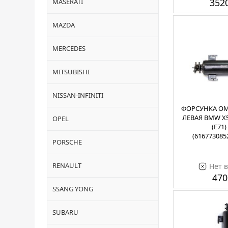
3520
MASERATI
MAZDA
MERCEDES
MITSUBISHI
NISSAN-INFINITI
ФОРСУНКА ОМ
ЛЕВАЯ BMW X5 (
OPEL
(E71)
(616773085
PORSCHE
RENAULT
Нет 
470
SSANG YONG
SUBARU