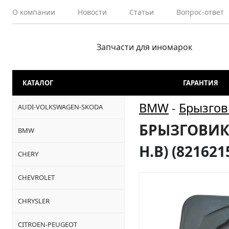
О компании
Новости
Статьи
Вопрос-ответ
Запчасти для иномарок
КАТАЛОГ
ГАРАНТИЯ
BMW
-
Брызгов
AUDI-VOLKSWAGEN-SKODA
БРЫЗГОВИКИ
BMW
Н.В) (821621
CHERY
CHEVROLET
CHRYSLER
CITROEN-PEUGEOT