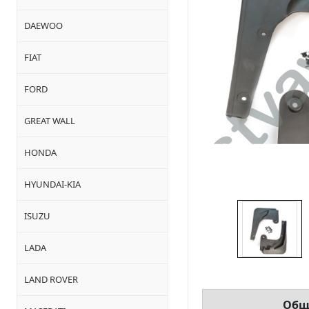
DAEWOO
FIAT
FORD
GREAT WALL
HONDA
HYUNDAI-KIA
ISUZU
LADA
LAND ROVER
Общ