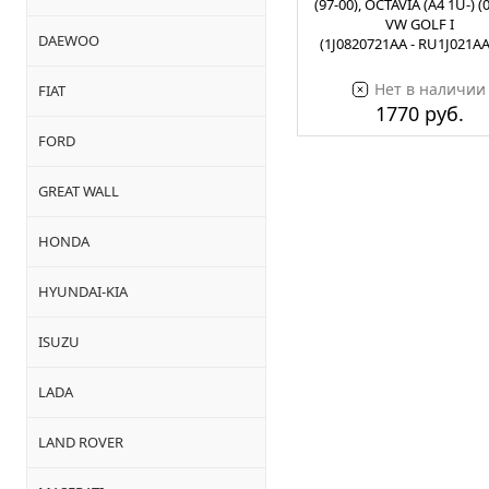
(97-00), OCTAVIA (A4 1U-) (0
VW GOLF I
DAEWOO
(1J0820721AA - RU1J021A
Нет в наличии
FIAT
1770 руб.
FORD
GREAT WALL
HONDA
HYUNDAI-KIA
ISUZU
LADA
LAND ROVER