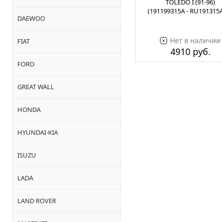
TOLEDO I (91-96)
(191199315A - RU191315
DAEWOO
Нет в наличии
FIAT
4910 руб.
FORD
GREAT WALL
HONDA
HYUNDAI-KIA
ISUZU
LADA
LAND ROVER