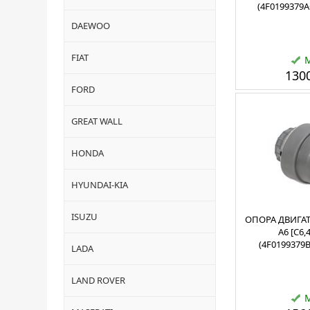
(4F0199379A
DAEWOO
FIAT
1300
FORD
GREAT WALL
HONDA
HYUNDAI-KIA
ISUZU
ОПОРА ДВИГАТ
A6 [C6,4
(4F0199379B
LADA
LAND ROVER