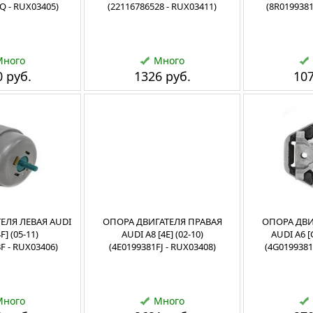
Q - RUX03405)
(22116786528 - RUX03411)
(8R0199381
Много
Много
 руб.
1326 руб.
107
ЕЛЯ ЛЕВАЯ AUDI
ОПОРА ДВИГАТЕЛЯ ПРАВАЯ
ОПОРА ДВИ
F] (05-11)
AUDI A8 [4E] (02-10)
AUDI A6 [C
F - RUX03406)
(4E0199381FJ - RUX03408)
(4G0199381
Много
Много