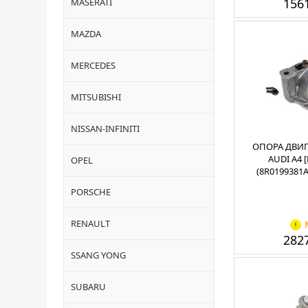
1561
MASERATI
MAZDA
MERCEDES
MITSUBISHI
NISSAN-INFINITI
ОПОРА ДВИГ
AUDI A4 [
OPEL
(8R0199381A
PORSCHE
RENAULT
2827
SSANG YONG
SUBARU