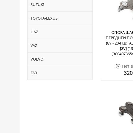
SUZUKI
TOYOTA-LEXUS
UAZ
ОПОРА ШАР
ПЕРЕДНЕЙ ПО
(8Y) (20-Н.В), A
VAZ
[8V] (13
(3C0407365
VOLVO
Нет 
320
ГАЗ