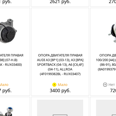
 руб.
2621 руб.
270
АТЕЛЯ ПРАВАЯ
ОПОРА ДВИГАТЕЛЯ ПРАВАЯ
ОПОРА ДВ
B8] (07-Н.В)
AUDI A3 [8P1] (03-13), A3 [8PA]
100/200 [44] 
K - RUX03400)
SPORTBACK (04-13), A6 [C6,4F]
(86-91), 80
(04-11), ALLROA
(8A0199379
(4F0199382BL - RUX03407)
Мало
Мало
Нет
 руб.
3400 руб.
72