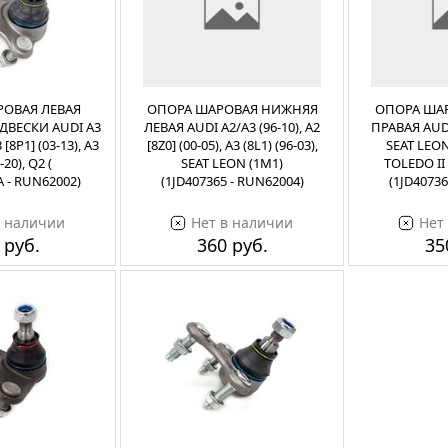
ОВАЯ ЛЕВАЯ
ОПОРА ШАРОВАЯ НИЖНЯЯ
ОПОРА ША
ДВЕСКИ AUDI A3
ЛЕВАЯ AUDI A2/A3 (96-10), A2
ПРАВАЯ AUDI 
3 [8P1] (03-13), A3
[8Z0] (00-05), A3 (8L1) (96-03),
SEAT LEON 
-20), Q2 (
SEAT LEON (1M1)
TOLEDO II 
A - RUN62002)
(1JD407365 - RUN62004)
(1JD40736
в наличии
Нет в наличии
Нет
 руб.
360 руб.
35