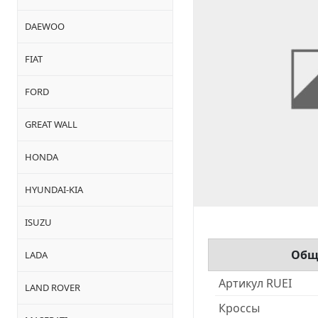
DAEWOO
FIAT
FORD
GREAT WALL
HONDA
HYUNDAI-KIA
ISUZU
Общ
LADA
Артикул RUEI
LAND ROVER
Кроссы