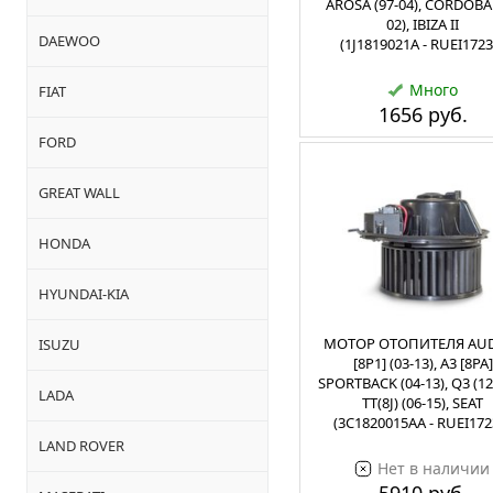
AROSA (97-04), CORDOBA 
02), IBIZA II
DAEWOO
(1J1819021A - RUEI1723
Много
FIAT
1656 руб.
FORD
GREAT WALL
HONDA
HYUNDAI-KIA
МОТОР ОТОПИТЕЛЯ AUD
ISUZU
[8P1] (03-13), A3 [8PA]
SPORTBACK (04-13), Q3 (12
LADA
TT(8J) (06-15), SEAT
(3C1820015AA - RUEI172
LAND ROVER
Нет в наличии