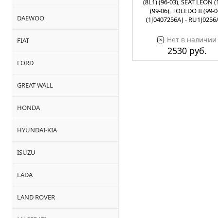
(8L1) (96-03), SEAT LEON 
(99-06), TOLEDO II (99-0
DAEWOO
(1J0407256AJ - RU1J0256
Нет в наличии
FIAT
2530 руб.
FORD
GREAT WALL
HONDA
HYUNDAI-KIA
ISUZU
LADA
LAND ROVER