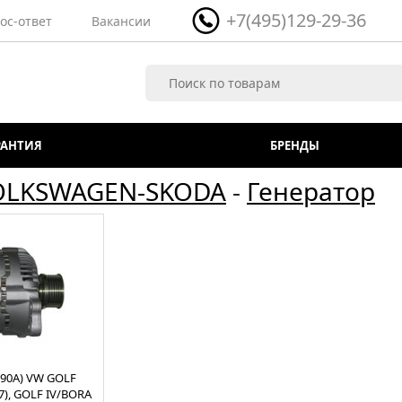
+7(495)129-29-36
ос-ответ
Вакансии
РАНТИЯ
БРЕНДЫ
OLKSWAGEN-SKODA
-
Генератор
(90А) VW GOLF
97), GOLF IV/BORA