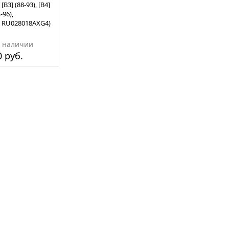
[B3] (88-93), [B4]
-96),
- RU028018AXG4)
в наличии
 руб.