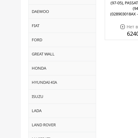
(97-05), PASSAT 
(94
DAEWOO
(028903018AX 
FIAT
Нет 
6240
FORD
GREAT WALL
HONDA
HYUNDAI-KIA
ISUZU
LADA
LAND ROVER