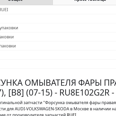
RUEI
упаковки
аковки
паковки
УНКА ОМЫВАТЕЛЯ ФАРЫ ПРАВ
7), [B8] (07-15) - RU8E102G2R
игинальной запчасти "Форсунка омывателя фары правая
сти для AUDI-VOLKSWAGEN-SKODA в Москве в наличии на
ие от производителя запчастей
RUEI
.