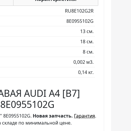
RU8E102G2R
8E0955102G
13 см.
18 см.
8 см.
0,002 м3.
0,14 кг.
АЯ AUDI A4 [B7]
 - 8E0955102G
" 8E0955102G.
Новая запчасть.
Гарантия
.
 складе по минимальной цене.