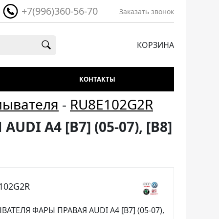
+7(996)360-56-70
Заказать звонок
КОРЗИНА
КОНТАКТЫ
мывателя
-
RU8E102G2R
I A4 [B7] (05-07), [B8]
E102G2R
ТЕЛЯ ФАРЫ ПРАВАЯ AUDI A4 [B7] (05-07),