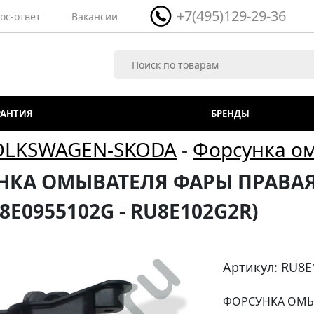
+7(495)129-29-36
ос-ответ
Вакансии
РАНТИЯ
БРЕНДЫ
OLKSWAGEN-SKODA
-
Форсунка о
КА ОМЫВАТЕЛЯ ФАРЫ ПРАВАЯ AUD
 (8E0955102G - RU8E102G2R)
Артикул: RU8
ФОРСУНКА ОМЫВА