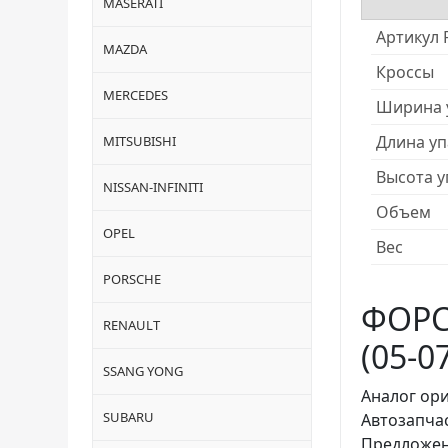
MASERATI
Артикул 
MAZDA
Кроссы
MERCEDES
Ширина 
Длина уп
MITSUBISHI
Высота у
NISSAN-INFINITI
Объем
OPEL
Вес
PORSCHE
ФОРС
RENAULT
(05-0
SSANG YONG
Аналог ор
SUBARU
Автозапча
Предложен