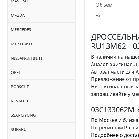
MASERATI
Объем
Вес
MAZDA
MERCEDES
ДРОССЕЛЬНАЯ
RU13M62 - 
MITSUBISHI
В наличии на нашем
NISSAN-INFINITI
Аналог оригинальн
Автозапчасти для 
OPEL
Предложение от пр
Неоригинальные з
PORSCHE
запрашивайте у ме
RENAULT
03C133062M к
SSANG YONG
По Москве и ближа
По регионам Росси
SUBARU
Подробнее о доста