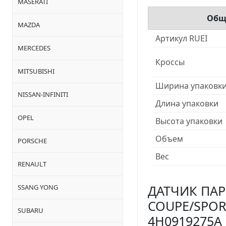
MASERATI
Общ
MAZDA
Артикул RUEI
MERCEDES
Кроссы
MITSUBISHI
Ширина упаковк
NISSAN-INFINITI
Длина упаковки
OPEL
Высота упаковки
Объем
PORSCHE
Вес
RENAULT
ДАТЧИК ПАРК
SSANG YONG
COUPE/SPORTB
SUBARU
4H0919275A