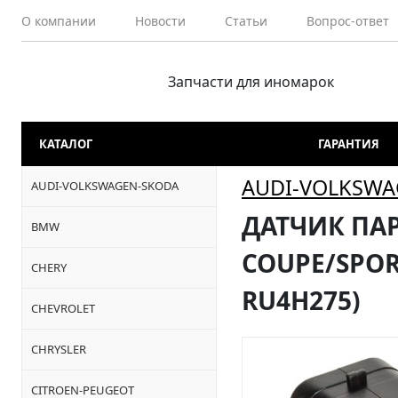
О компании
Новости
Статьи
Вопрос-ответ
Запчасти для иномарок
КАТАЛОГ
ГАРАНТИЯ
AUDI-VOLKSWA
AUDI-VOLKSWAGEN-SKODA
ДАТЧИК ПАРК
BMW
COUPE/SPORTB
CHERY
RU4H275)
CHEVROLET
CHRYSLER
CITROEN-PEUGEOT