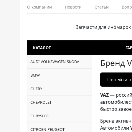
О компании
Новости
Статьи
Вопр
Запчасти для иномарок
КАТАЛОГ
ГА
Бренд 
AUDI-VOLKSWAGEN-SKODA
BMW
Перейти в
CHERY
VAZ
— россий
автомобилест
CHEVROLET
быстро завое
CHRYSLER
Бренд активн
Автомобили
CITROEN-PEUGEOT