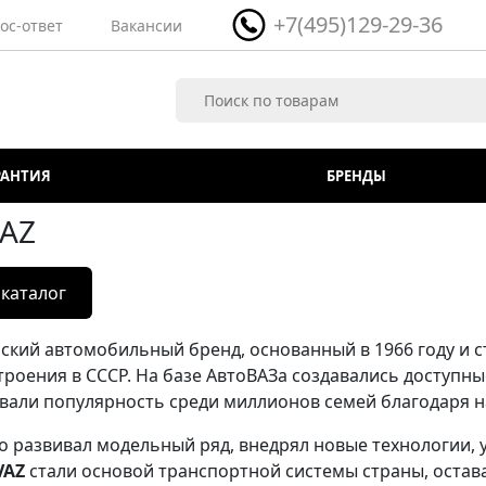
+7(495)129-29-36
ос-ответ
Вакансии
РАНТИЯ
БРЕНДЫ
VAZ
 каталог
ский автомобильный бренд, основанный в 1966 году и 
роения в СССР. На базе АвтоВАЗа создавались доступн
вали популярность среди миллионов семей благодаря н
о развивал модельный ряд, внедрял новые технологии, 
VAZ
стали основой транспортной системы страны, оста