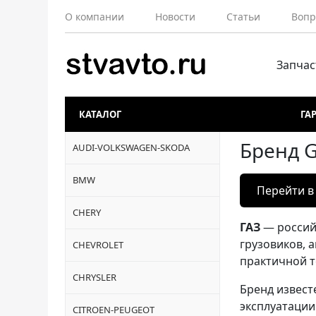
О компании
Новости
Статьи
Вопр
Запчас
КАТАЛОГ
ГА
Бренд 
AUDI-VOLKSWAGEN-SKODA
BMW
Перейти в
CHERY
ГАЗ
— россий
грузовиков, 
CHEVROLET
практичной т
CHRYSLER
Бренд извест
эксплуатации
CITROEN-PEUGEOT