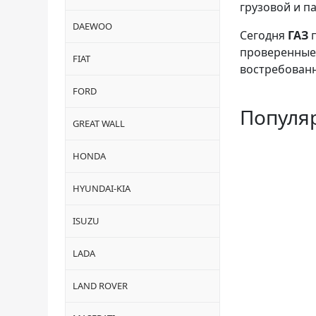
грузовой и п
DAEWOO
Сегодня
ГАЗ
п
проверенные 
FIAT
востребованн
FORD
Популя
GREAT WALL
HONDA
HYUNDAI-KIA
ISUZU
LADA
LAND ROVER